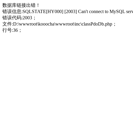
数据库链接出错！
错误信息:SQLSTATE[HY000] [2003] Can't connect to MySQL server 
错误代码:2003；
文件:D:\wwwroot\kooocha\wwwroot\inc\classPdoDb.php；
行号:36；