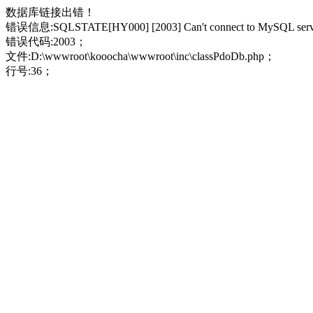
数据库链接出错！
错误信息:SQLSTATE[HY000] [2003] Can't connect to MySQL server 
错误代码:2003；
文件:D:\wwwroot\kooocha\wwwroot\inc\classPdoDb.php；
行号:36；