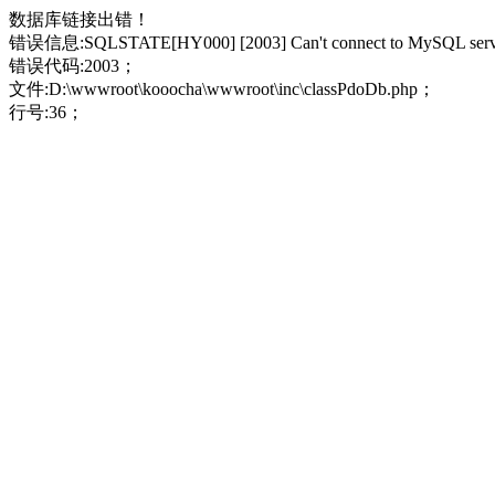
数据库链接出错！
错误信息:SQLSTATE[HY000] [2003] Can't connect to MySQL server 
错误代码:2003；
文件:D:\wwwroot\kooocha\wwwroot\inc\classPdoDb.php；
行号:36；